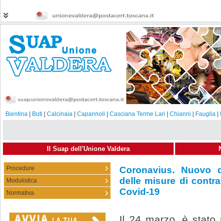
Bientina
|
Buti
|
Calcinaia
|
Capannoli
|
Casciana Terme Lari
|
Chianni
|
Fauglia
|
Il Suap dell'Unione Valdera
Procedure
Coronavius. Nuovo d
delle misure di contra
Modulistica
21-03-2022
Condividi
Covid-19
Normativa
Il 24 marzo, è stato 