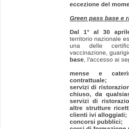
eccezione del momen
Green pass base e r
Dal 1° al 30 apri
territorio nazionale e
una delle certif
vaccinazione, guarigi
base
, l'accesso ai seg
mense e cateri
contrattuale;
servizi di ristorazio
chiuso, da qualsia
servizi di ristorazi
altre strutture rice
clienti ivi alloggiati;
concorsi pubblici;
corsi di formazione p