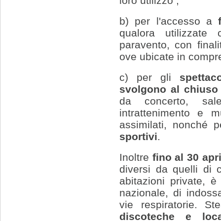
loro utilizzo ;
b) per l'accesso a
f
qualora utilizzate
paravento, con final
ove ubicate in compren
c) per gli
spettac
svolgono al chiuso 
da concerto, sale
intrattenimento e m
assimilati, nonché p
sportivi
.
Inoltre
fino al 30 apr
diversi da quelli di
abitazioni private, è f
nazionale, di indossa
vie respiratorie. S
discoteche e loca