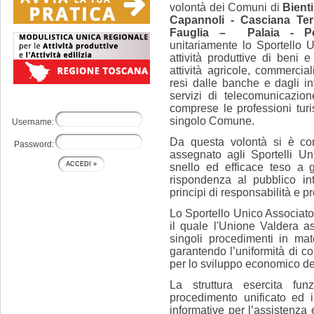
volontà dei Comuni di
Bienti
Capannoli - Casciana Ter
Fauglia – Palaia - Po
unitariamente lo Sportello 
attività produttive di beni e 
attività agricole, commerciali
resi dalle banche e dagli int
servizi di telecomunicazione
comprese le professioni turis
singolo Comune.
Username:
Da questa volontà si è con
Password:
assegnato agli Sportelli Un
snello ed efficace teso a ga
rispondenza al pubblico in
principi di responsabilità e pr
Lo Sportello Unico Associato
il quale l'Unione Valdera as
singoli procedimenti in mate
garantendo l’uniformità di 
per lo sviluppo economico del 
La struttura esercita fun
procedimento unificato ed il
informative per l’assistenza 