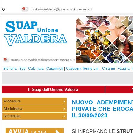
Bientina
|
Buti
|
Calcinaia
|
Capannoli
|
Casciana Terme Lari
|
Chianni
|
Fauglia
|
Il Suap dell'Unione Valdera
Procedure
NUOVO ADEMPIMEN
PRIVATE CHE EROGA
Modulistica
21-09-2023
Condividi
IL 30/09/2023
Normativa
SI INFORMANO LE
STRUT