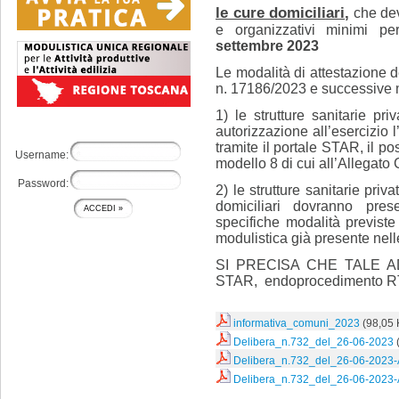
le cure domiciliari
,
che devo
e organizzativi minimi per 
settembre 2023
Le modalità di attestazione de
n. 17186/2023 e successive m
1) le strutture sanitarie pr
autorizzazione all’esercizio l
tramite il portale STAR, il po
Username:
modello 8 di cui all’Allegato 
Password:
2) le strutture sanitarie priv
domiciliari dovranno pr
specifiche modalità previste 
modulistica già presente nell
SI PRECISA CHE TALE AD
STAR, endoprocedimento RT
informativa_comuni_2023
(98,05 
Delibera_n.732_del_26-06-2023
Delibera_n.732_del_26-06-2023-A
Delibera_n.732_del_26-06-2023-