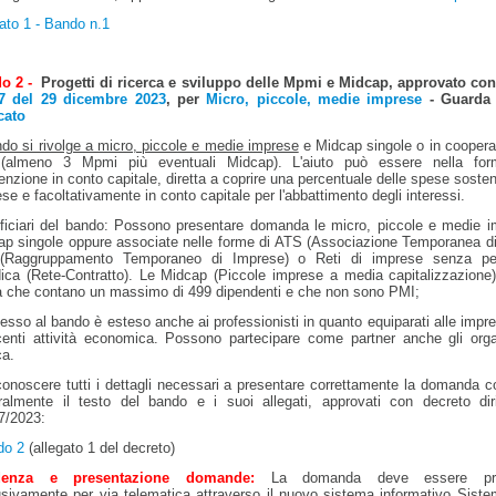
ato 1 - Bando n.1
o 2 -
Progetti di ricerca e sviluppo delle Mpmi e Midcap, approvato co
7 del 29 dicembre 2023
, per
Micro, piccole, medie imprese
- Guarda
cato
ndo si rivolge a micro, piccole e medie imprese
e Midcap singole o in coopera
 (almeno 3 Mpmi più eventuali Midcap). L'aiuto può essere nella for
nzione in conto capitale, diretta a coprire una percentuale delle spese sosten
se e facoltativamente in conto capitale per l'abbattimento degli interessi.
ficiari del bando:
Possono presentare domanda le micro, piccole e medie i
ap singole oppure associate nelle forme di ATS (Associazione Temporanea d
(Raggruppamento Temporaneo di Imprese) o Reti di imprese senza per
dica (Rete-Contratto).
Le Midcap (Piccole imprese a media capitalizzazione
tà che contano un massimo di 499 dipendenti e che non sono PMI;
esso al bando è esteso anche ai professionisti in quanto equiparati alle imp
centi attività economica.
Possono partecipare come partner anche gli orga
ca.
onoscere tutti i dettagli necessari a presentare correttamente la domanda c
gralmente il testo del bando e i suoi allegati, approvati con decreto dir
7/2023:
do 2
(allegato 1 del decreto)
denza e presentazione domande:
La domanda deve essere pre
usivamente per via telematica attraverso il nuovo sistema informativo Sist