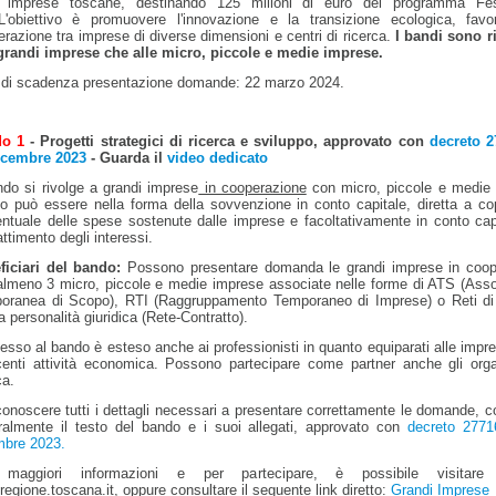
e imprese toscane, destinando 125 milioni di euro del programma Fe
L'obiettivo è promuovere l'innovazione e la transizione ecologica, favo
razione tra imprese di diverse dimensioni e centri di ricerca.
I bandi sono ri
 grandi imprese che alle micro, piccole e medie imprese.
 di scadenza presentazione domande: 22 marzo 2024.
o 1
- Progetti strategici di ricerca e sviluppo, approvato con
decreto 2
icembre 2023
- Guarda il
video dedicato
ndo si rivolge a grandi imprese
in cooperazione
con micro, piccole e medie 
to può essere nella forma della sovvenzione in conto capitale, diretta a co
ntuale delle spese sostenute dalle imprese e facoltativamente in conto cap
attimento degli interessi.
ficiari del bando:
Possono presentare domanda le grandi imprese in coop
almeno 3 micro, piccole e medie imprese associate nelle forme di ATS (Ass
oranea di Scopo), RTI (Raggruppamento Temporaneo di Imprese) o Reti di
 personalità giuridica (Rete-Contratto).
esso al bando è esteso anche ai professionisti in quanto equiparati alle imp
centi attività economica.
Possono partecipare come partner anche gli orga
ca.
onoscere tutti i dettagli necessari
a presentare correttamente le domande, c
gralmente il testo del bando e i suoi allegati, approvato con
decreto 2771
mbre 2023.
maggiori informazioni e per partecipare, è possibile visitare 
egione.toscana.it, oppure consultare il seguente link diretto:
Grandi Imprese