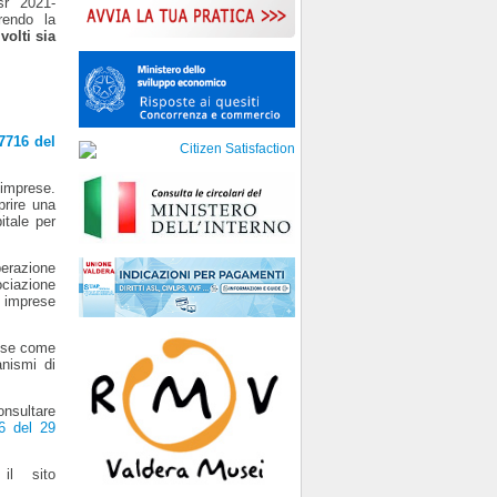
sr 2021-
rendo la
volti sia
7716 del
imprese.
prire una
itale per
erazione
ociazione
 imprese
rese come
nismi di
onsultare
6 del 29
il sito