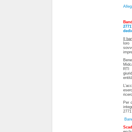
Alleg
Band
2771
dedi
Il ba
loro
sovve
impre
Bene
Midc
RTI 
giuri
enti
L’acc
eser
ricer
Per c
inte
2771
Ban
Sca
escl