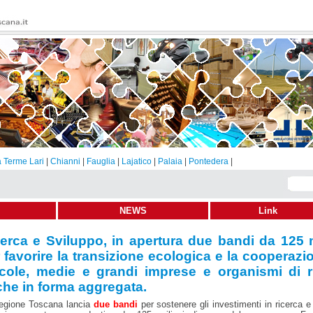
 Terme Lari
|
Chianni
|
Fauglia
|
Lajatico
|
Palaia
|
Pontedera
|
NEWS
Link
erca e Sviluppo, in apertura due bandi da 125 m
 favorire la transizione ecologica e la cooperazi
1-2024
Condividi
Invia
Stampa
cole, medie e grandi imprese e organismi di r
he in forma aggregata.
egione Toscana lancia
due bandi
per sostenere gli investimenti in ricerca e