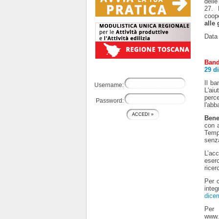
dell
27.
coope
alle
Data
Band
29 d
Il ba
Username:
L'aiu
perce
Password:
l'abb
Bene
con 
Temp
senza
L’acc
eser
ricer
Per c
inte
dice
Per 
www.r