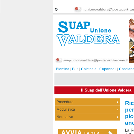
Bientina
|
Buti
|
Calcinaia
|
Capannoli
|
Casciana
Il Suap dell'Unione Valdera
Procedure
Ric
per
Modulistica
25-0
pic
Normativa
anc
La R