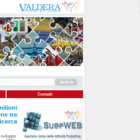
Contatti
ilioni
one tra
icerca
 sviluppo