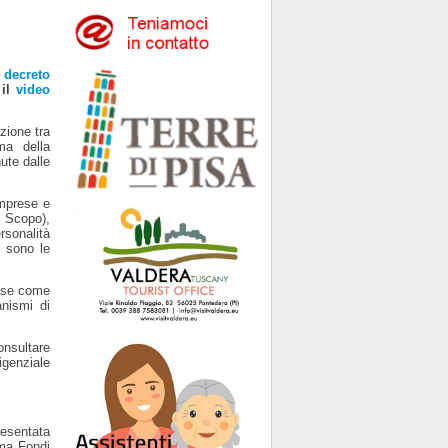
n
decreto
 il
video
zione tra
ma della
ute dalle
mprese e
i Scopo),
sonalità
) sono le
rese come
nismi di
onsultare
igenziale
sentata
ema Fondi