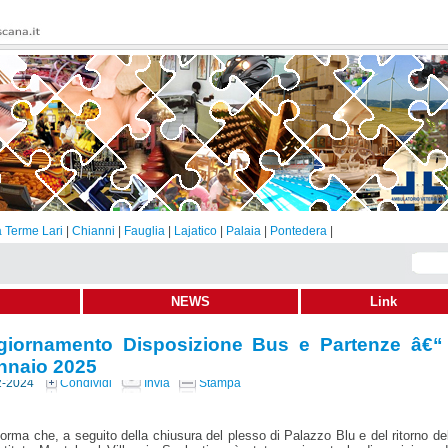
 Terme Lari
|
Chianni
|
Fauglia
|
Lajatico
|
Palaia
|
Pontedera
|
NEWS
Link
giornamento Disposizione Bus e Partenze â€“
nnaio 2025
2-2024
Condividi
Invia
Stampa
forma che, a seguito della chiusura del plesso di Palazzo Blu e del ritorno del