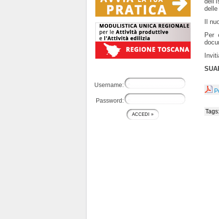
dell’
delle
Il nu
Per c
docu
Invit
SUAP
Username:
P
Password:
Tags: