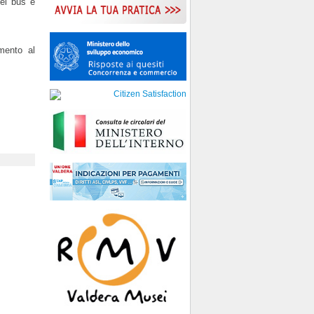
dei bus e
imento al