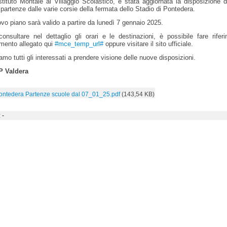
Istituto Montale al Villaggio Scolastico, è stata aggiornata la disposizione 
 partenze dalle varie corsie della fermata dello Stadio di Pontedera.
ovo piano sarà valido a partire da lunedì 7 gennaio 2025.
onsultare nel dettaglio gli orari e le destinazioni, è possibile fare rifer
mento allegato qui
#mce_temp_url#
oppure visitare il sito ufficiale.
iamo tutti gli interessati a prendere visione delle nuove disposizioni.
 Valdera
ontedera Partenze scuole dal 07_01_25.pdf
(143,54 KB)
 -