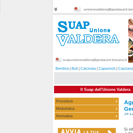
Bientina
|
Buti
|
Calcinaia
|
Capannoli
|
Casciana
Il Suap dell'Unione Valdera
Procedure
Ag
Ge
Modulistica
19-1
Normativa
Si in