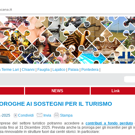
 Terme Lari
|
Chianni
|
Fauglia
|
Lajatico
|
Palaia
|
Pontedera
|
NEWS
Link
OROGHE AI SOSTEGNI PER IL TURISMO
1-2025
Condividi
Invia
Stampa
mprese del settore turistico potranno accedere a
contributi a fondo perduto
e
posta
fino al 31 Dicembre 2025.
Prevista anche la proroga per gli incentivi per gli i
a rinnovabile in strutture fuori dai centri storici. In particolare: