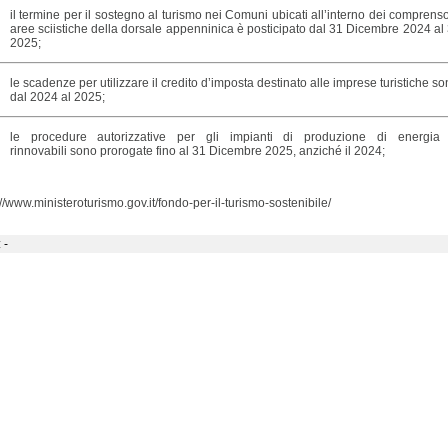
il termine per il sostegno al turismo nei Comuni ubicati all’interno dei comprenso
aree sciistiche
della dorsale appenninica è posticipato dal 31 Dicembre 2024 al
2025;
le scadenze per utilizzare il credito d’imposta
destinato alle imprese turistiche s
dal 2024 al 2025;
le procedure autorizzative per gli impianti di produzione di energia 
rinnovabili
sono prorogate fino al 31 Dicembre 2025, anziché il 2024;
://www.ministeroturismo.gov.it/fondo-per-il-turismo-sostenibile/
 -