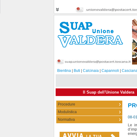
Bientina
|
Buti
|
Calcinaia
|
Capannoli
|
Casciana
Il Suap dell'Unione Valdera
Procedure
PR
Modulistica
08-0
Normativa
Le i
d’im
energi