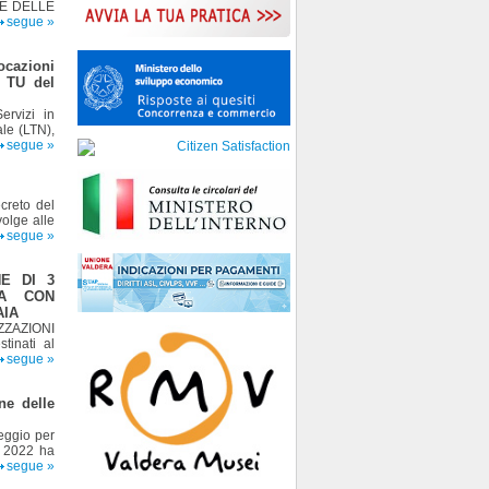
E DELLE
segue »
ocazioni
l TU del
ervizi in
ale (LTN),
segue »
creto del
olge alle
segue »
E DI 3
RA CON
AIA
ZAZIONI
inati al
segue »
ne delle
teggio per
a 2022 ha
segue »