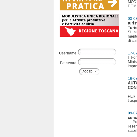
MODU
DOMAN
03-0
turi
Turi
Si a
merit
di cu
Username:
17-0
Il Fo
Minis
Password:
impre
16-0
AUT
CON
BAND
PER 
trasp
09-0
conc
Pubbl
l'es
stabil