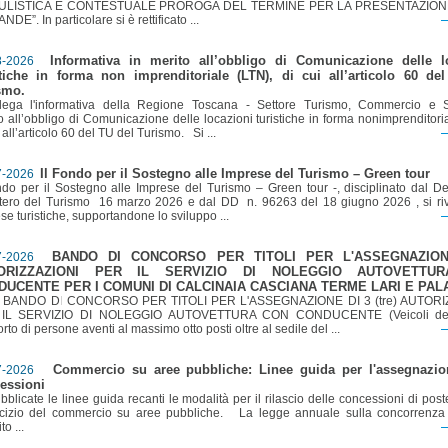
LISTICA E CONTESTUALE PROROGA DEL TERMINE PER LA PRESENTAZION
DE”. In particolare si è rettificato ...
Informativa in merito all’obbligo di Comunicazione delle l
8-2026
stiche in forma non imprenditoriale (LTN), di cui all’articolo 60 de
smo.
llega l'informativa della Regione Toscana - Settore Turismo, Commercio e S
o all’obbligo di Comunicazione delle locazioni turistiche in forma nonimprenditori
i all’articolo 60 del TU del Turismo. Si ...
Il Fondo per il Sostegno alle Imprese del Turismo – Green tour
7-2026
ndo per il Sostegno alle Imprese del Turismo – Green tour -, disciplinato dal De
tero del Turismo 16 marzo 2026 e dal DD n. 96263 del 18 giugno 2026 , si riv
se turistiche, supportandone lo sviluppo ...
BANDO DI CONCORSO PER TITOLI PER L'ASSEGNAZION
7-2026
ORIZZAZIONI PER IL SERVIZIO DI NOLEGGIO AUTOVETTU
DUCENTE PER I COMUNI DI CALCINAIA CASCIANA TERME LARI E PAL
O DI CONCORSO PER TITOLI PER L'ASSEGNAZIONE DI 3 (tre) AUTORIZ
IL SERVIZIO DI NOLEGGIO AUTOVETTURA CON CONDUCENTE (Veicoli dest
orto di persone aventi al massimo otto posti oltre al sedile del ...
Commercio su aree pubbliche: Linee guida per l'assegnazio
7-2026
essioni
icate le linee guida recanti le modalità per il rilascio delle concessioni di pos
ercizio del commercio su aree pubbliche. La legge annuale sulla concorrenz
ito ...