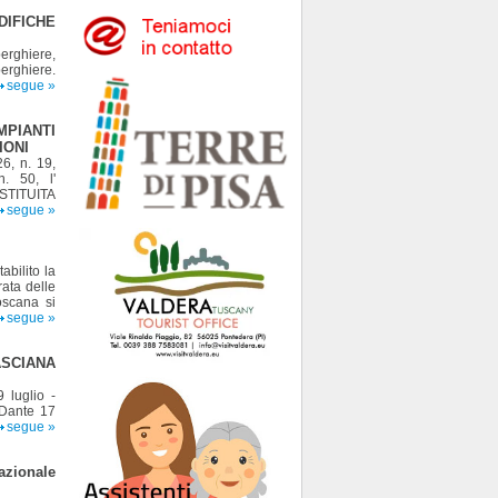
DIFICHE
berghiere,
erghiere.
segue »
PIANTI
IONI
6, n. 19,
. 50, l'
OSTITUITA
segue »
abilito la
ata delle
Toscana si
segue »
ASCIANA
 luglio -
 Dante 17
segue »
azionale