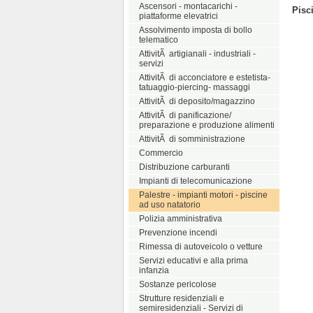
Ascensori - montacarichi -
Pisc
piattaforme elevatrici
Assolvimento imposta di bollo
telematico
AttivitÃ artigianali - industriali -
servizi
AttivitÃ di acconciatore e estetista-
tatuaggio-piercing- massaggi
AttivitÃ di deposito/magazzino
AttivitÃ di panificazione/
preparazione e produzione alimenti
AttivitÃ di somministrazione
Commercio
Distribuzione carburanti
Impianti di telecomunicazione
Palestre - impianti motori - piscine
ad uso natatorio
Polizia amministrativa
Prevenzione incendi
Rimessa di autoveicolo o vetture
Servizi educativi e alla prima
infanzia
Sostanze pericolose
Strutture residenziali e
semiresidenziali - Servizi di