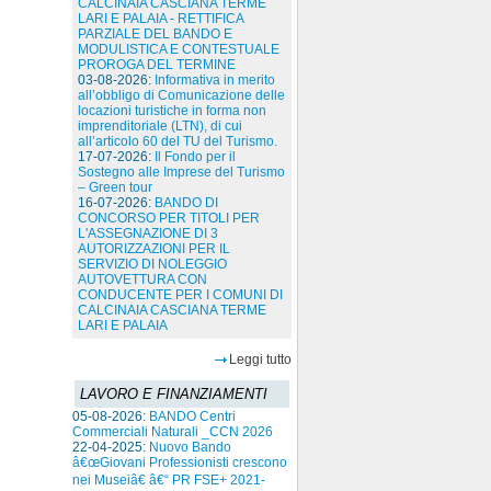
CALCINAIA CASCIANA TERME
LARI E PALAIA - RETTIFICA
PARZIALE DEL BANDO E
MODULISTICA E CONTESTUALE
PROROGA DEL TERMINE
03-08-2026:
Informativa in merito
all’obbligo di Comunicazione delle
locazioni turistiche in forma non
imprenditoriale (LTN), di cui
all’articolo 60 del TU del Turismo.
17-07-2026:
Il Fondo per il
Sostegno alle Imprese del Turismo
– Green tour
16-07-2026:
BANDO DI
CONCORSO PER TITOLI PER
L'ASSEGNAZIONE DI 3
AUTORIZZAZIONI PER IL
SERVIZIO DI NOLEGGIO
AUTOVETTURA CON
CONDUCENTE PER I COMUNI DI
CALCINAIA CASCIANA TERME
LARI E PALAIA
Leggi tutto
LAVORO E FINANZIAMENTI
05-08-2026:
BANDO Centri
Commerciali Naturali _CCN 2026
22-04-2025:
Nuovo Bando
â€œGiovani Professionisti crescono
nei Museiâ€ â€“ PR FSE+ 2021-