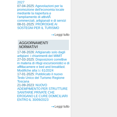
2027
07-04-2025:
Agevolazioni per la
promozione dell'economia locale
mediante la riapertura e
l'ampliamento di attivitÃ
commerciali, artigianali e di servizi
08-01-2025:
PROROGHE AI
SOSTEGNI PER IL TURISMO
Leggi tutto
AGGIORNAMENTI
NORMATIVI
17-06-2026:
Artigianato solo dagli
artigiani: i chiarimenti del MIMIT
27-03-2025:
Disposizioni correttive
in materia di rifugi escursionistici e di
affittacamere e bed and breakfast.
Modifiche alla l.r. 61/2024
17-01-2025:
Pubblicato il nuovo
Testo Unico del Turismo Regione
Toscana
21-09-2023:
NUOVO
ADEMPIMENTO PER STRUTTURE
SANITARIE PRIVATE CHE
EROGANO LE CURE DOMICILIARI
ENTRO IL 30/09/2023
Leggi tutto