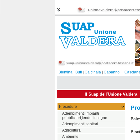
Bientina
|
Buti
|
Calcinaia
|
Capannoli
|
Casciana
Il Suap dell'Unione Valdera
Procedure
Pr
Adempimenti impianti
pubblicitari,tende, insegne
Pale
Adempimenti sanitari
Agricoltura
Pisc
Ambiente