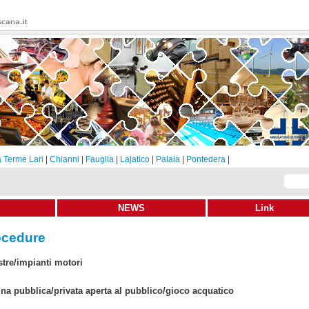
 Terme Lari
|
Chianni
|
Fauglia
|
Lajatico
|
Palaia
|
Pontedera
|
NEWS
Link
ocedure
stre/impianti motori
ina pubblica/privata aperta al pubblico/gioco acquatico