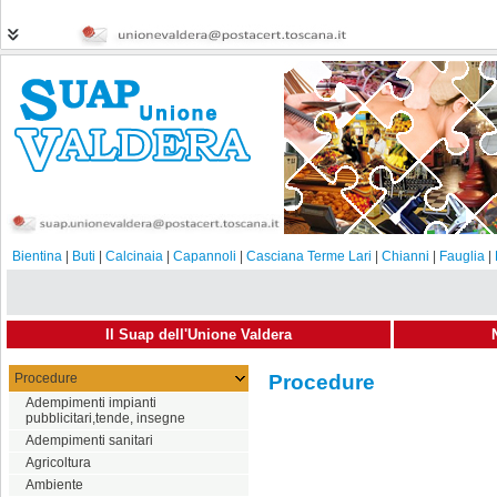
Bientina
|
Buti
|
Calcinaia
|
Capannoli
|
Casciana Terme Lari
|
Chianni
|
Fauglia
|
Il Suap dell'Unione Valdera
Procedure
Procedure
Adempimenti impianti
pubblicitari,tende, insegne
Adempimenti sanitari
Agricoltura
Ambiente