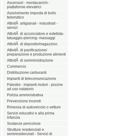
Ascensori - montacarichi -
piattaforme elevatrici
Assolvimento imposta di bollo
telematico
AttivitÃ artigianali - industriali -
servizi
AttivitÃ di acconciatore e estetista-
tatuaggio-piercing- massaggi
AttivitÃ di deposito/magazzino
AttivitÃ di panificazione/
preparazione e produzione alimenti
AttivitÃ di somministrazione
Commercio
Distribuzione carburanti
Impianti di telecomunicazione
Palestre - impianti motori - piscine
ad uso natatorio
Polizia amministrativa
Prevenzione incendi
Rimessa di autoveicolo o vetture
Servizi educativi e alla prima
infanzia
Sostanze pericolose
Strutture residenziali e
semiresidenziali - Servizi di