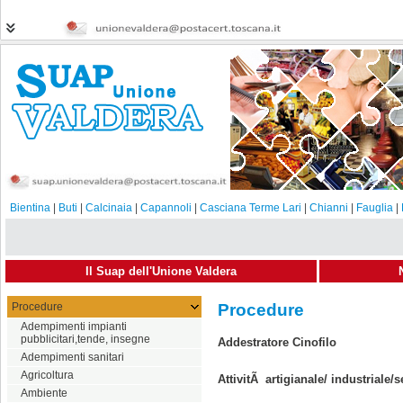
Bientina
|
Buti
|
Calcinaia
|
Capannoli
|
Casciana Terme Lari
|
Chianni
|
Fauglia
|
Il Suap dell'Unione Valdera
Procedure
Procedure
Adempimenti impianti
pubblicitari,tende, insegne
Addestratore Cinofilo
Adempimenti sanitari
Agricoltura
AttivitÃ artigianale/ industriale/s
Ambiente