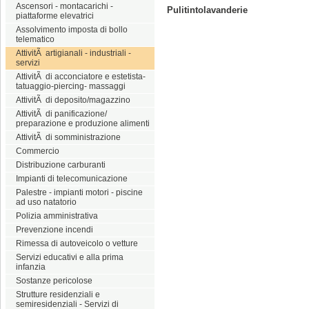
Ascensori - montacarichi -
Pulitintolavanderie
piattaforme elevatrici
Assolvimento imposta di bollo
telematico
AttivitÃ artigianali - industriali -
servizi
AttivitÃ di acconciatore e estetista-
tatuaggio-piercing- massaggi
AttivitÃ di deposito/magazzino
AttivitÃ di panificazione/
preparazione e produzione alimenti
AttivitÃ di somministrazione
Commercio
Distribuzione carburanti
Impianti di telecomunicazione
Palestre - impianti motori - piscine
ad uso natatorio
Polizia amministrativa
Prevenzione incendi
Rimessa di autoveicolo o vetture
Servizi educativi e alla prima
infanzia
Sostanze pericolose
Strutture residenziali e
semiresidenziali - Servizi di