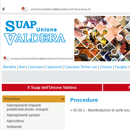
Bientina
|
Buti
|
Calcinaia
|
Capannoli
|
Casciana Terme Lari
|
Chianni
|
Fauglia
|
Il Suap dell'Unione Valdera
Procedure
Procedure
Adempimenti impianti
pubblicitari,tende, insegne
»
92.00.1 - Manifestazioni di sorte loca
Adempimenti sanitari
Agricoltura
Ambiente