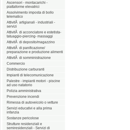
Ascensori - montacarichi -
piattaforme elevatrici
Assolvimento imposta di bollo
telematico
AttivitÃ artigianali - industriali -
servizi
AttivitÃ di acconciatore e estetista-
tatuaggio-piercing- massaggi
AttivitÃ di deposito/magazzino
AttivitÃ di panificazione/
preparazione e produzione alimenti
AttivitÃ di somministrazione
Commercio
Distribuzione carburanti
Impianti di telecomunicazione
Palestre - impianti motori - piscine
ad uso natatorio
Polizia amministrativa
Prevenzione incendi
Rimessa di autoveicolo o vetture
Servizi educativi e alla prima
infanzia
Sostanze pericolose
Strutture residenziali e
semiresidenziali - Servizi di